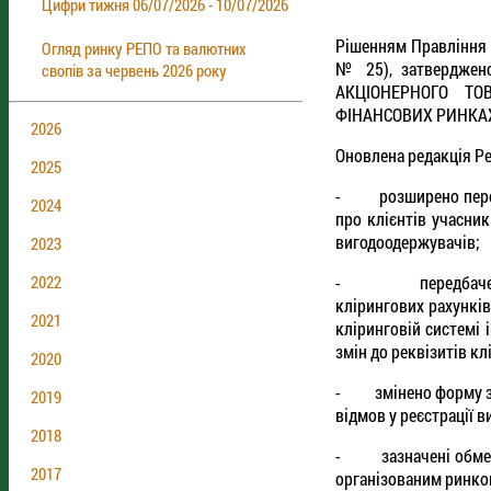
Цифри тижня 06/07/2026 - 10/07/2026
Рішенням Правління 
Огляд ринку РЕПО та валютних
№ 25), затверджено
свопів за червень 2026 року
АКЦІОНЕРНОГО ТО
ФІНАНСОВИХ РИНКАХ» 
2026
Оновлена редакція Ре
2025
- розширено перелік
2024
про клієнтів учасник
вигодоодержувачів;
2023
- передбачена мож
2022
клірингових рахунків
2021
кліринговій системі 
змін до реквізитів кл
2020
- змінено форму зая
2019
відмов у реєстрації в
2018
- зазначені обмежен
2017
організованим ринком