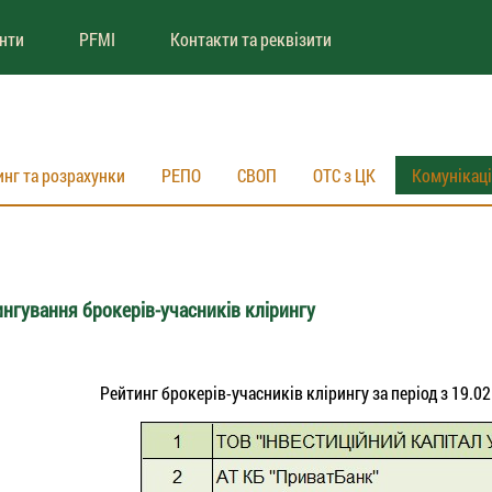
енти
PFMI
Контакти та реквізити
инг та розрахунки
РЕПО
СВОП
ОТС з ЦК
Комунікац
нгування брокерів-учасників клірингу
Рейтинг брокерів-учасників клірингу за період з 19.02.