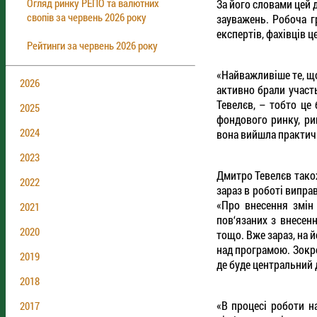
Огляд ринку РЕПО та валютних
За його словами цей 
свопів за червень 2026 року
зауважень. Робоча г
експертів, фахівців 
Рейтинги за червень 2026 року
«Найважливіше те, що
2026
активно брали участ
Тевелєв, – тобто це
2025
фондового ринку, ри
2024
вона вийшла практич
2023
Дмитро Тевелєв тако
2022
зараз в роботі випр
«Про внесення змін 
2021
пов‘язаних з внесен
2020
тощо. Вже зараз, на й
над програмою. Зокре
2019
де буде центральний 
2018
«В процесі роботи н
2017