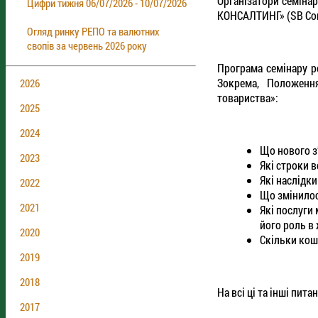
Організатори семіна
Цифри тижня 06/07/2026 - 10/07/2026
КОНСАЛТИНГ» (SB Cоn
Огляд ринку РЕПО та валютних
свопів за червень 2026 року
Програма семінару р
Зокрема, Положення
2026
товариства»:
2025
2024
Що нового з
2023
Які строки 
Які наслідк
2022
Що змінилос
2021
Які послуги
його роль в
2020
Скільки кошт
2019
2018
На всі ці та інші пита
2017