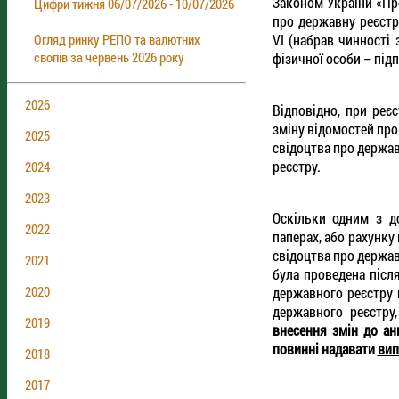
Законом України «Пр
Цифри тижня 06/07/2026 - 10/07/2026
про державну реєстр
VI (набрав чинності 
Огляд ринку РЕПО та валютних
свопів за червень 2026 року
фізичної особи – під
2026
Відповідно, при реє
зміну відомостей про
2025
свідоцтва про держа
реєстру.
2024
2023
Оскільки одним з до
2022
паперах, або рахунку 
свідоцтва про держав
2021
була проведена після
2020
державного реєстру 
державного реєстру
2019
внесення змін до ан
повинні надавати
вип
2018
2017