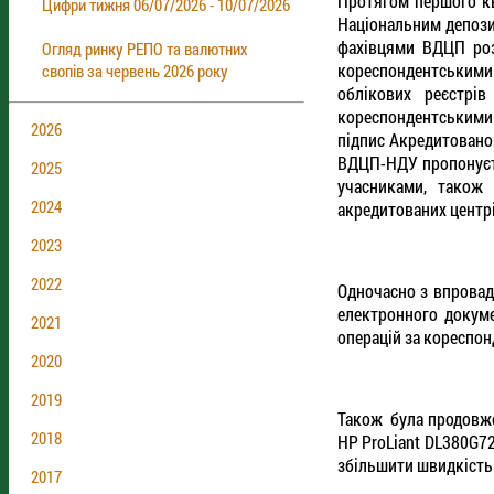
Протягом першого кв
Цифри тижня 06/07/2026 - 10/07/2026
Національним депози
фахівцями ВДЦП роз
Огляд ринку РЕПО та валютних
кореспондентськими
свопів за червень 2026 року
облікових реєстрів
кореспондентськими 
2026
підпис Акредитованог
ВДЦП-НДУ пропонуєт
2025
учасниками, також
2024
акредитованих центрі
2023
2022
Одночасно з впровад
електронного докуме
2021
операцій за кореспо
2020
2019
Також була продовже
2018
НР ProLiant DL380G72
збільшити швидкість 
2017