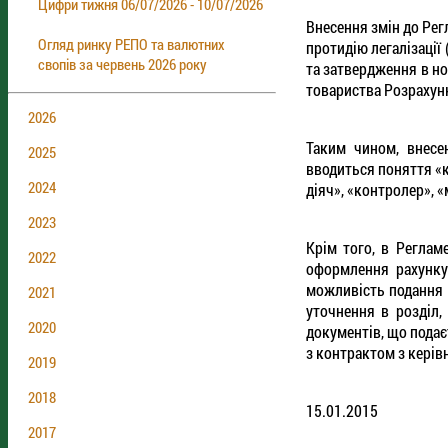
Цифри тижня 06/07/2026 - 10/07/2026
Внесення змін до Рег
Огляд ринку РЕПО та валютних
протидію легалізації
свопів за червень 2026 року
та затвердження в но
товариства Розрахунк
2026
Таким чином, внесе
2025
вводиться поняття «
2024
діяч», «контролер», 
2023
Крім того, в Реглам
2022
оформлення рахунку 
можливість подання 
2021
уточнення в розділ,
2020
документів, що пода
з контрактом з керів
2019
2018
15.01.2015
2017