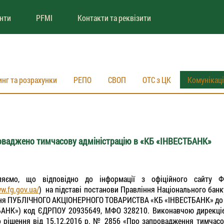
енти
PFMI
Контакти та реквізити
инг та розрахунки
РЕПО
СВОП
ОТС з ЦК
Комунікац
оваджено тимчасову адміністрацію в «КБ «ІНВЕСТБАНК»
ляємо, що відповідно до інформації з офіційного сайту Ф
ww.fg.gov.ua/
) на підставі постанови Правління Національного банк
ня ПУБЛІЧНОГО АКЦІОНЕРНОГО ТОВАРИСТВА «КБ «ІНВЕСТБАНК» до ка
АНК») код ЄДРПОУ 20935649, МФО 328210. Виконавчою дирекцією
 рішення від 15.12.2016 р. № 2856 «Про запровадження тимчасов