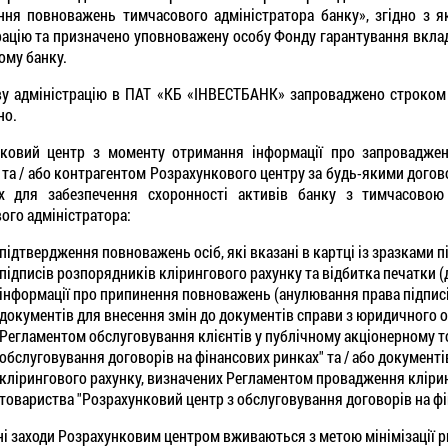
ння повноважень тимчасового адміністратора банку», згідно з 
рацію та призначено уповноважену особу Фонду гарантування вкладі
ому банку.
у адміністрацію в ПАТ «КБ «ІНВЕСТБАНК» запроваджено строком н
но.
ковий центр з моменту отримання інформації про запровадженн
 та / або контрагентом Розрахункового центру за будь-якими догов
их для забезпечення схоронності активів банку з тимчасовою
ого адміністратора:
підтвердження повноважень осіб, які вказані в картці із зразками пі
підписів розпорядників клірингового рахунку та відбитка печатки (
інформації про припинення повноважень (анулювання права підписі
документів для внесення змін до документів справи з юридичного 
Регламентом обслуговування клієнтів у публічному акціонерному т
обслуговування договорів на фінансових ринках" та / або документі
клірингового рахунку, визначених Регламентом провадження клірин
товариства "Розрахунковий центр з обслуговування договорів на фі
ні заходи Розрахунковим центром вживаються з метою мінімізації ри