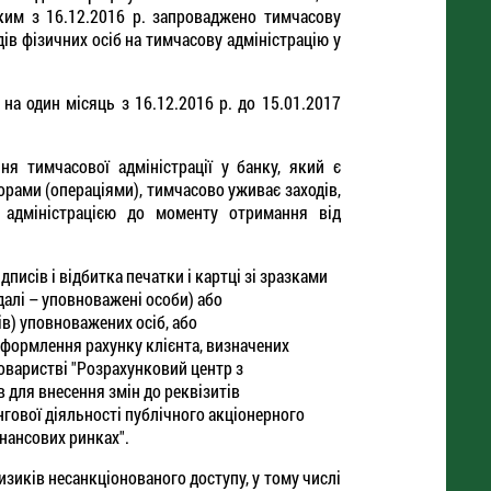
яким з 16.12.2016 р. запроваджено тимчасову
в фізичних осіб на тимчасову адміністрацію у
а один місяць з 16.12.2016 р. до 15.01.2017
я тимчасової адміністрації у банку, який є
орами (операціями), тимчасово уживає заходів,
 адміністрацією до моменту отримання від
дписів і відбитка печатки і картці зі зразками
далі – уповноважені особи) або
в) уповноважених осіб, або
оформлення рахунку клієнта, визначених
оваристві "Розрахунковий центр з
в для внесення змін до реквізитів
гової діяльності публічного акціонерного
нансових ринках".
зиків несанкціонованого доступу, у тому числі