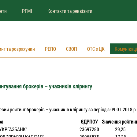
енти
PFMI
Контакти та реквізити
инг та розрахунки
РЕПО
СВОП
ОТС з ЦК
Комунікац
нгування брокерів – учасників клірингу
й рейтинг брокерів – учасників клірингу за період з 09.01.2018 р. 
ва
ЄДРПОУ
Значення рейтин
УКРГАЗБАНК"
23697280
29,25
ОВ "ДРАГОН КАПIТАЛ"
30965875
17,28