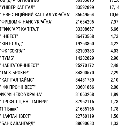
"УНIВЕР КАПIТАЛ"
33592899
17,14
"IНВЕСТИЦIЙНИЙ КАПIТАЛ УКРАЇНА"
35649564
10,66
"ФРIДОМ ФIНАНС УКРАЇНА"
21654295
7,97
 "IФК "АРТ КАПIТАЛ"
33308667
6,66
"I-НВЕСТ"
36473568
4,73
"КIНТО, Лтд"
19263860
4,22
"ФК "СОКРАТ"
32109383
4,03
"ПУМБ"
14282829
2,90
"НАВIГАТОР-IНВЕСТ"
25270172
2,48
"ТАСК-БРОКЕР"
34300570
2,29
"КАПIТАЛ ТАЙМС"
34431730
2,10
"IФК ПРОФIНВЕСТ"
33601866
2,00
ФК "ФIНЕКС-УКРАЇНА"
31063268
1,89
"ПРОФI-Т ЦIННI ПАПЕРИ"
37962116
1,78
ОТП Банк"
21685166
1,78
"НАФТА-IНВЕСТ"
22760119
1,50
"БАНК АВАНГАРД"
38690683
1,33