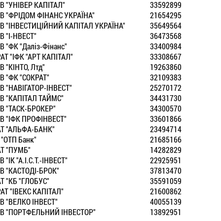
В "УНIВЕР КАПIТАЛ"
33592899
В "ФРIДОМ ФIНАНС УКРАЇНА"
21654295
В "IНВЕСТИЦIЙНИЙ КАПIТАЛ УКРАЇНА"
35649564
В "I-НВЕСТ"
36473568
В "ФК "Далiз-Фiнанс"
33400984
АТ "IФК "АРТ КАПIТАЛ"
33308667
В "КIНТО, Лтд"
19263860
В "ФК "СОКРАТ"
32109383
В "НАВIГАТОР-IНВЕСТ"
25270172
В "КАПIТАЛ ТАЙМС"
34431730
В "ТАСК-БРОКЕР"
34300570
В "IФК ПРОФIНВЕСТ"
33601866
Т "АЛЬФА-БАНК"
23494714
 "ОТП Банк"
21685166
Т "ПУМБ"
14282829
В "IК "А.I.С.Т.-IНВЕСТ"
22925951
В "КАСТОДI-БРОК"
37813470
Т "КБ "ГЛОБУС"
35591059
АТ "IВЕКС КАПIТАЛ"
21600862
В "ВЕЛКО IНВЕСТ"
40055139
В "ПОРТФЕЛЬНИЙ IНВЕСТОР"
13892951