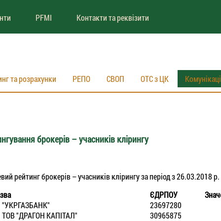
енти
PFMI
Контакти та реквізити
инг та розрахунки
РЕПО
СВОП
ОТС з ЦК
Комунікац
нгування брокерів – учасників клірингу
й рейтинг брокерів – учасників клірингу за період з 26.03.2018 р. 
зва
ЄДРПОУ
Знач
 "УКРГАЗБАНК"
23697280
 ТОВ "ДРАГОН КАПIТАЛ"
30965875