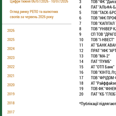
Цифри тижня 06/07/2026 - 10/07/2026
3
ТОВ "ФК "Далiз
4
ПАТ "АЛЬФА-Б
Огляд ринку РЕПО та валютних
5
ТОВ "ТАСК-БР
свопів за червень 2026 року
6
ТОВ "IФК ПРО
7
ТОВ "КАПIТАЛ
8
ТОВ "УНIВЕР К
2026
9
СП ТОВ "ДРАГ
10
ТОВ "I-НВЕСТ"
2025
11
АТ "БАНК АВА
2024
12
ПРАТ "IФК "АР
13
ТОВ "МА-2"
2023
14
ПАТ "ПУМБ"
15
АТ "ОТП Банк"
2022
16
ТОВ "КIНТО, Лт
2021
17
ТОВ "ФРIДОМ 
18
АТ "Райффайзе
2020
19
ТОВ ФК "ФIНЕ
20
ПАТ "КБ "ГЛОБ
2019
2018
*Публікації підлягаю
2017