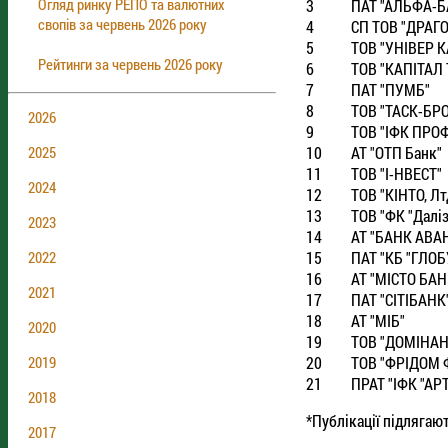
Огляд ринку РЕПО та валютних
3
ПАТ "АЛЬФА-Б
свопів за червень 2026 року
4
СП ТОВ "ДРАГ
5
ТОВ "УНIВЕР К
Рейтинги за червень 2026 року
6
ТОВ "КАПIТАЛ
7
ПАТ "ПУМБ"
8
ТОВ "ТАСК-БР
2026
9
ТОВ "IФК ПРО
10
АТ "ОТП Банк"
2025
11
ТОВ "I-НВЕСТ"
2024
12
ТОВ "КIНТО, Лт
13
ТОВ "ФК "Далiз
2023
14
АТ "БАНК АВА
15
ПАТ "КБ "ГЛОБ
2022
16
АТ "МIСТО БАН
2021
17
ПАТ "СIТIБАНК
18
АТ "МIБ"
2020
19
ТОВ "ДОМIНАН
20
ТОВ "ФРIДОМ 
2019
21
ПРАТ "IФК "АР
2018
*Публікації підлягаю
2017