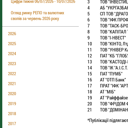
Цифри тижня 06/07/2026 - 10/07/2026
3
ТОВ "IНВЕСТИ
4
АБ "УКРГАЗБА
Огляд ринку РЕПО та валютних
5
СП ТОВ "ДРАГО
свопів за червень 2026 року
6
ТОВ "IФК ПРО
7
ТОВ "ТАСК-БР
8
ТОВ "КАПIТАЛ
2026
9
ТОВ "I-НВЕСТ"
10
ТОВ "КIНТО, Лт
2025
11
ТОВ "УНIВЕР К
2024
12
ПАТ "КБ "ГЛОБ
13
ТОВ "КАСТОДI
2023
14
ТОВ "IК "А.I.С.
15
ПАТ "ПУМБ"
2022
16
АТ "ОТП Банк"
2021
17
ПРАТ "IФК "АР
18
АТ "МIБ"
2020
19
АТ "Райффайзе
20
ТОВ "ФРIДОМ 
2019
21
ТОВ "ДОМIНАН
2018
*Публікації підлягаю
2017