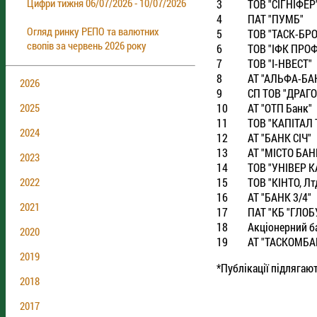
Цифри тижня 06/07/2026 - 10/07/2026
3
ТОВ "СIГНIФЕР
4
ПАТ "ПУМБ"
Огляд ринку РЕПО та валютних
5
ТОВ "ТАСК-БР
свопів за червень 2026 року
6
ТОВ "IФК ПРО
7
ТОВ "I-НВЕСТ"
8
АТ "АЛЬФА-БА
2026
9
СП ТОВ "ДРАГО
10
АТ "ОТП Банк"
2025
11
ТОВ "КАПIТАЛ
2024
12
АТ "БАНК СIЧ"
13
АТ "МIСТО БАН
2023
14
ТОВ "УНIВЕР К
15
ТОВ "КIНТО, Лт
2022
16
АТ "БАНК 3/4"
2021
17
ПАТ "КБ "ГЛОБ
18
Акцiонерний б
2020
19
АТ "ТАСКОМБА
2019
*Публікації підлягаю
2018
2017