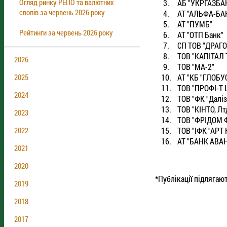
Огляд ринку РЕПО та валютних
3.
АБ "УКРГАЗБА
свопів за червень 2026 року
4.
АТ "АЛЬФА-БА
5.
АТ "ПУМБ"
Рейтинги за червень 2026 року
6.
АТ "ОТП Банк"
7.
СП ТОВ "ДРАГО
8.
ТОВ "КАПIТАЛ
2026
9.
ТОВ "МА-2"
10.
АТ "КБ "ГЛОБУ
2025
11.
ТОВ "ПРОФI-Т 
2024
12.
ТОВ "ФК "Далiз
13.
ТОВ "КIНТО, Лт
2023
14.
ТОВ "ФРIДОМ 
15.
ТОВ "IФК "АРТ
2022
16.
АТ "БАНК АВА
2021
2020
*Публікації підлягаю
2019
2018
2017