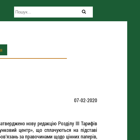
ія
07-02-2020
тверджено нову редакцію Розділу ІІІ Тарифів
унковий центр», що сплачуються на підставі
бовʼязань за правочинами щодо цінних паперів,