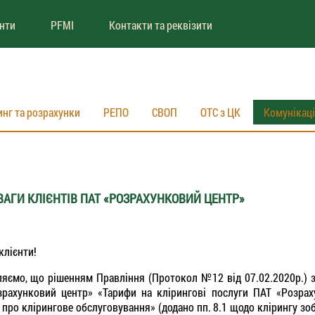
енти
PFMI
Контакти та реквізити
инг та розрахунки
РЕПО
СВОП
ОТС з ЦК
Комунікац
ВАГИ КЛІЄНТІВ ПАТ «РОЗРАХУНКОВИЙ ЦЕНТР»
клієнти!
яємо, що рішенням Правління (Протокол №12 від 07.02.2020р.) за
рахунковий центр» «Тарифи на клірингові послуги ПАТ «Розрах
 про клірингове обслуговування» (додано пп. 8.1 щодо клірингу зо