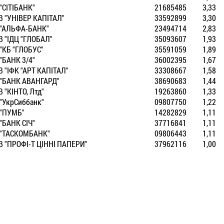
 "СIТIБАНК"
21685485
3,33
В "УНIВЕР КАПIТАЛ"
33592899
3,30
 "АЛЬФА-БАНК"
23494714
2,83
В "IДЦ "ГЛОБАЛ"
35093607
1,93
 "КБ "ГЛОБУС"
35591059
1,89
 "БАНК 3/4"
36002395
1,67
В "IФК "АРТ КАПIТАЛ"
33308667
1,58
 "БАНК АВАНГАРД"
38690683
1,44
 "КIНТО, Лтд"
19263860
1,33
 "УкрСиббанк"
09807750
1,22
 "ПУМБ"
14282829
1,11
 "БАНК СIЧ"
37716841
1,11
 "ТАСКОМБАНК"
09806443
1,11
В "ПРОФI-Т ЦIННI ПАПЕРИ"
37962116
1,00