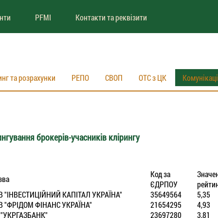
енти
PFMI
Контакти та реквізити
инг та розрахунки
РЕПО
СВОП
ОТС з ЦК
Комунікац
нгування брокерів-учасників клірингу
Код за
Значе
зва
ЄДРПОУ
рейти
В "IНВЕСТИЦIЙНИЙ КАПIТАЛ УКРАЇНА"
35649564
5,35
В "ФРIДОМ ФIНАНС УКРАЇНА"
21654295
4,93
 "УКРГАЗБАНК"
23697280
3,81