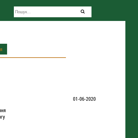
ія
01-06-2020
ння
нгу