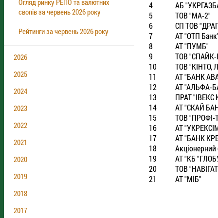
Огляд ринку РЕПО та валютних
4
АБ "УКРГАЗБ
свопів за червень 2026 року
5
ТОВ "МА-2"
6
СП ТОВ "ДРА
Рейтинги за червень 2026 року
7
АТ "ОТП Банк
8
АТ "ПУМБ"
9
ТОВ "СПАЙК-
2026
10
ТОВ "КIНТО, Л
2025
11
АТ "БАНК АВ
12
АТ "АЛЬФА-Б
2024
13
ПРАТ "IВЕКС 
14
АТ "СКАЙ БА
2023
15
ТОВ "ПРОФI-
2022
16
АТ "УКРЕКСI
17
АТ "БАНК КР
2021
18
Акцiонерний 
19
АТ "КБ "ГЛОБ
2020
20
ТОВ "НАВIГА
2019
21
АТ "МIБ"
2018
2017