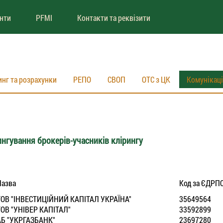
енти
PFMI
Контакти та реквізити
инг та розрахунки
РЕПО
СВОП
ОТС з ЦК
Комунікац
нгування брокерів-учасників клірингу
Назва
Код за ЄДРП
ТОВ "IНВЕСТИЦIЙНИЙ КАПIТАЛ УКРАЇНА"
35649564
ТОВ "УНIВЕР КАПIТАЛ"
33592899
АБ "УКРГАЗБАНК"
23697280