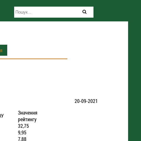
ія
20-09-2021
Значення
ОУ
рейтингу
32,75
9,95
7,88