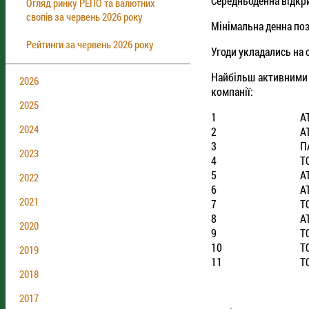
Середньоденна відкрит
Огляд ринку РЕПО та валютних
свопів за червень 2026 року
Мінімальна денна пози
Рейтинги за червень 2026 року
Угоди укладались на с
Найбільш активними 
2026
компанії:
2025
1
А
2024
2
А
3
П
2023
4
Т
5
А
2022
6
А
2021
7
Т
8
А
2020
9
Т
10
Т
2019
11
Т
2018
2017