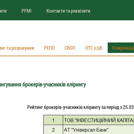
енти
PFMI
Контакти та реквізити
инг та розрахунки
РЕПО
СВОП
ОТС з ЦК
Комунікац
нгування брокерів-учасників клірингу
Рейтинг брокерів-учасників клірингу за період з 25.03.