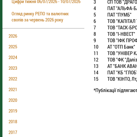
Цифри тижня 06/07/2026 - 10/07/2026
3
СП ТОВ "ДРАГ
4
ПАТ "АЛЬФА-Б
Огляд ринку РЕПО та валютних
5
ПАТ "ПУМБ"
свопів за червень 2026 року
6
ТОВ "КАПIТАЛ
7
ТОВ "ТАСК-БР
8
ТОВ "I-НВЕСТ"
2026
9
ТОВ "IФК ПРО
10
АТ "ОТП Банк"
2025
11
ТОВ "УНIВЕР К
2024
12
ТОВ "ФК "Далiз
13
АТ "БАНК АВА
2023
14
ПАТ "КБ "ГЛОБ
15
ТОВ "КIНТО, Лт
2022
2021
*Публікації підлягаю
2020
2019
2018
2017