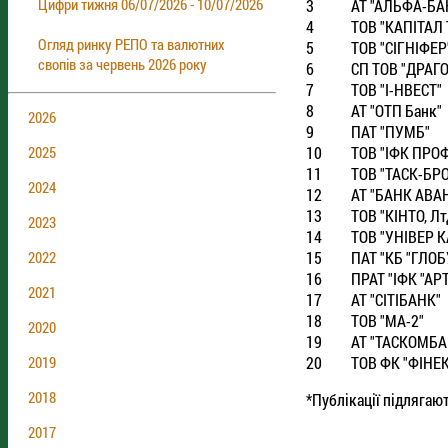
Цифри тижня 06/07/2026 - 10/07/2026
3
АТ "АЛЬФА-БА
4
ТОВ "КАПIТАЛ
Огляд ринку РЕПО та валютних
5
ТОВ "СIГНIФЕР
свопів за червень 2026 року
6
СП ТОВ "ДРАГ
7
ТОВ "I-НВЕСТ"
8
АТ "ОТП Банк"
2026
9
ПАТ "ПУМБ"
10
ТОВ "IФК ПРО
2025
11
ТОВ "ТАСК-БР
2024
12
АТ "БАНК АВА
13
ТОВ "КIНТО, Лт
2023
14
ТОВ "УНIВЕР К
15
ПАТ "КБ "ГЛОБ
2022
16
ПРАТ "IФК "АР
2021
17
АТ "СIТIБАНК"
18
ТОВ "МА-2"
2020
19
АТ "ТАСКОМБА
20
ТОВ ФК "ФIНЕ
2019
2018
*Публікації підлягаю
2017