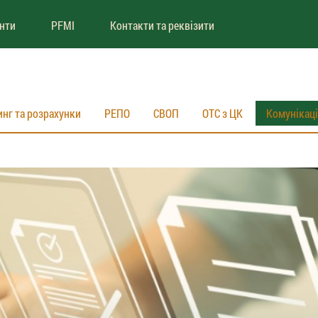
енти
PFMI
Контакти та реквізити
инг та розрахунки
РЕПО
СВОП
ОТС з ЦК
Комунікац