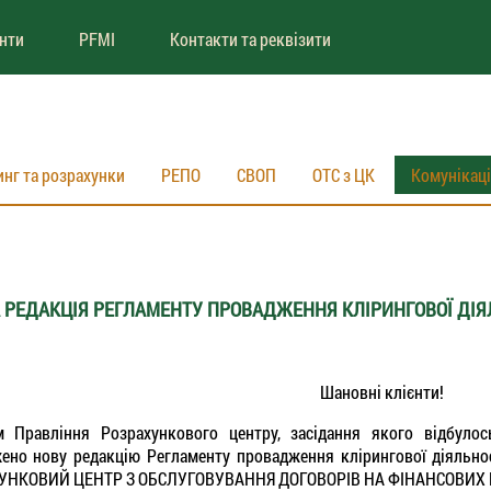
енти
PFMI
Контакти та реквізити
инг та розрахунки
РЕПО
СВОП
ОТС з ЦК
Комунікац
 РЕДАКЦІЯ РЕГЛАМЕНТУ ПРОВАДЖЕННЯ КЛІРИНГОВОЇ ДІЯ
Шановні клієнти!
м Правління Розрахункового центру, засідання якого відбул
жено нову редакцію Регламенту провадження клірингової діял
УНКОВИЙ ЦЕНТР З ОБСЛУГОВУВАННЯ ДОГОВОРІВ НА ФІНАНСОВИХ РИ