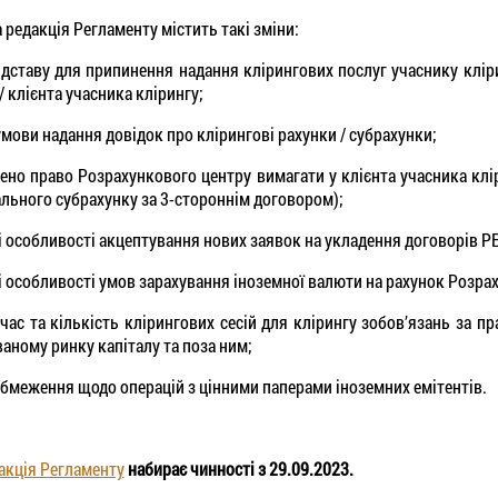
 редакція Регламенту містить такі зміни:
ідставу для припинення надання клірингових послуг учаснику клі
/ клієнта учасника клірингу;
умови надання довідок про клірингові рахунки / субрахунки;
ено право Розрахункового центру вимагати у клієнта учасника клір
ального субрахунку за 3-стороннім договором);
і особливості акцептування нових заявок на укладення договорів Р
і особливості умов зарахування іноземної валюти на рахунок Розра
 час та кількість клірингових сесій для клірингу зобов’язань за 
ваному ринку капіталу та поза ним;
обмеження щодо операцій з цінними паперами іноземних емітентів.
акція Регламенту
набирає чинності з 29.09.2023.