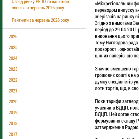
Огляд ринку РЕПО та валютних
«Міжрегіональний фон
свопів за червень 2026 року
переводом випуску ак
зберігачів на ринку 
Рейтинги за червень 2026 року
Згідно з вимогами Зак
період до 29.04.2011
виконання цього при
2026
Тому Наглядова рада 
2025
прозорості, одностай
цінних паперів, що п
2024
Значно зменшено тари
2023
грошових коштів на р
2022
думку спеціалістів у
лоти торгів, що, в св
2021
Поки тарифи затверд
2020
учасників ВДЦП, поло
2019
ВДЦП. Цей орган ство
формування складу Ра
2018
затвердження Радою 
2017