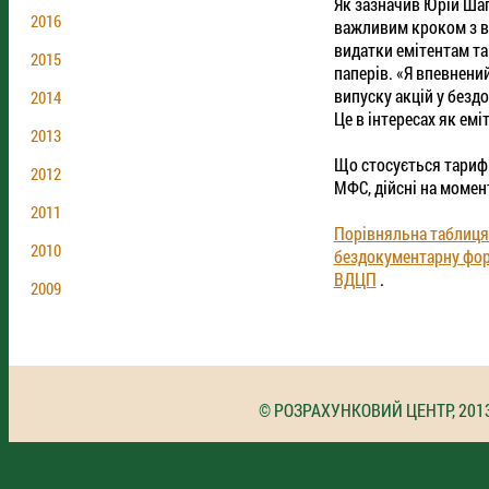
Як зазначив Юрій Ша
2016
важливим кроком з в
видатки емітентам та
2015
паперів. «Я впевнени
випуску акцій у безд
2014
Це в інтересах як емі
2013
Що стосується тарифі
2012
МФС, дійсні на момен
2011
Порівняльна таблиця 
2010
бездокументарну форм
ВДЦП
.
2009
© РОЗРАХУНКОВИЙ ЦЕНТР, 201