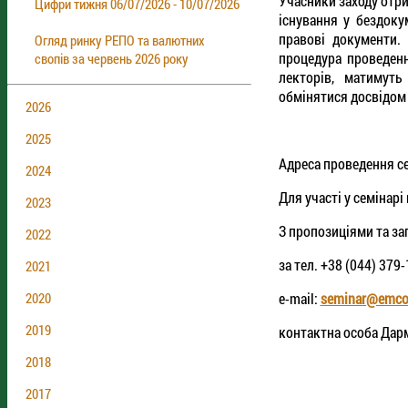
Учасники заходу отр
Цифри тижня 06/07/2026 - 10/07/2026
існування у бездоку
правові документи.
Огляд ринку РЕПО та валютних
процедура проведенн
свопів за червень 2026 року
лекторів, матимуть
обмінятися досвідом 
2026
2025
Адреса проведення сем
2024
Для участі у семінарі
2023
З пропозиціями та з
2022
за тел. +38 (044) 379
2021
e-mail:
seminar@emco
2020
2019
контактна особа Дар
2018
2017