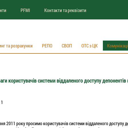
енти
PFMI
Контакти та реквізити
инг та розрахунки
РЕПО
СВОП
ОТС з ЦК
Комунікац
аги користувачів системи віддаленого доступу депонентів
11
пня 2011 року просимо користувачів системи віддаленого доступу д