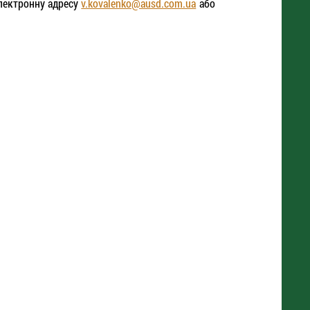
електронну адресу
v.kovalenko@ausd.com.ua
або