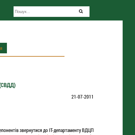
ія
 (СВДД)
21-07-2011
епонентів звернутися до ІТ-департаменту ВДЦП