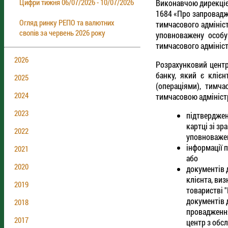
Цифри тижня 06/07/2026 - 10/07/2026
Виконавчою дирекцією
1684 «Про запровадж
Огляд ринку РЕПО та валютних
тимчасового адмініст
свопів за червень 2026 року
уповноважену особу
тимчасового адмініст
2026
Розрахунковий центр
банку, який є кліє
2025
(операціями), тимча
2024
тимчасовою адмініст
2023
підтвердженн
картці зі зр
2022
уповноважен
інформації 
2021
або
2020
документів 
клієнта, ви
2019
товаристві "
документів 
2018
провадження
2017
центр з обс