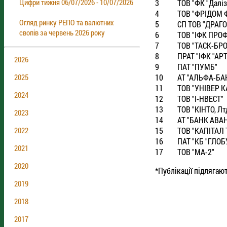
Цифри тижня 06/07/2026 - 10/07/2026
3
ТОВ "ФК "Далiз
4
ТОВ "ФРIДОМ 
Огляд ринку РЕПО та валютних
5
СП ТОВ "ДРАГО
свопів за червень 2026 року
6
ТОВ "IФК ПРО
7
ТОВ "ТАСК-БР
8
ПРАТ "IФК "АР
2026
9
ПАТ "ПУМБ"
10
АТ "АЛЬФА-БА
2025
11
ТОВ "УНIВЕР К
2024
12
ТОВ "I-НВЕСТ"
13
ТОВ "КIНТО, Лт
2023
14
АТ "БАНК АВА
15
ТОВ "КАПIТАЛ
2022
16
ПАТ "КБ "ГЛОБ
2021
17
ТОВ "МА-2"
2020
*Публікації підлягаю
2019
2018
2017