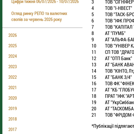
Цифри тижня 06/07/2026 - 10/07/2026
3
ТОВ "СIГНIФЕР
4
ТОВ "I-НВЕСТ"
Огляд ринку РЕПО та валютних
5
ТОВ "ТАСК-БР
свопів за червень 2026 року
6
ТОВ "IФК ПРО
7
ТОВ "КАПIТАЛ
8
АТ "ПУМБ"
2026
9
АТ "АЛЬФА-БА
10
ТОВ "УНIВЕР К
2025
11
СП ТОВ "ДРАГ
2024
12
АТ "ОТП Банк"
13
АТ "БАНК АВА
2023
14
ТОВ "КIНТО, Лт
15
АТ "БАНК 3/4"
2022
16
ТОВ ФК "ФIНЕ
2021
17
АТ "КБ "ГЛОБУ
18
ПРАТ "IФК "АР
2020
19
АТ "УкрСиббан
20
АТ "ТАСКОМБА
2019
21
ТОВ "ФРIДОМ 
2018
*Публікації підлягаю
2017